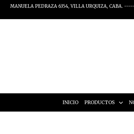
MANUELA PEDRAZA 6354, VILLA URQUIZA, CABA. -----
INICIO
PRODUCTOS
N