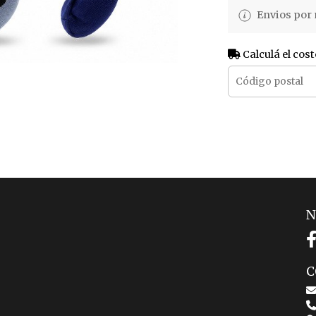
Envios por 
Calculá el cost
N
C